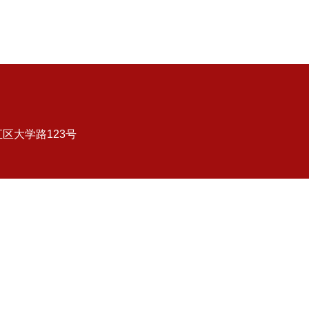
源汇区大学路123号