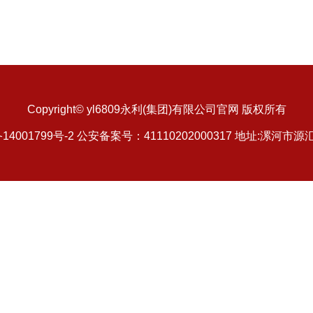
Copyright© yl6809永利(集团)有限公司官网 版权所有
备14001799号-2 公安备案号：41110202000317 地址:漯河市