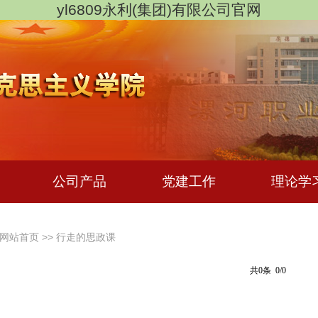
yl6809永利(集团)有限公司官网
态
公司产品
党建工作
理论学
网站首页
>>
行走的思政课
共0条
0/0