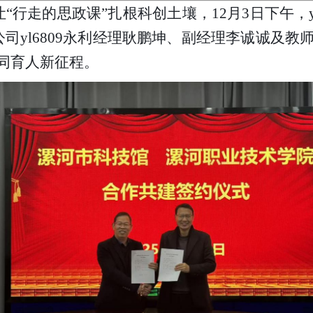
让
“行走的思政课”扎根科创土壤，12月
3
日
下
午，
司yl6809永利经理耿鹏坤、副经理李诚诚及教
同育人新征程。