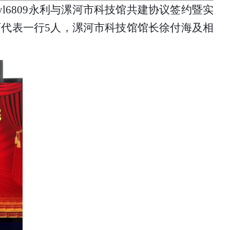
yl6809永利与漯河市科技馆共建协议签约暨实
师代表一行
5
人，漯河市科技馆馆长徐付海及相