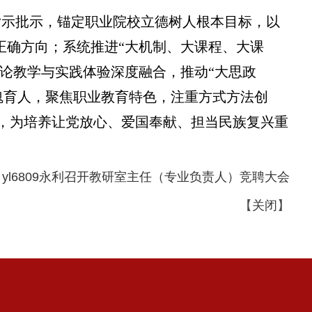
要指示批示，锚定职业院校立德树人根本目标，以
设正确方向；系统推进“大机制、大课程、大课
论教学与实践体验深度融合，推动“大思政
魂育人，聚焦职业教育特色，注重方式方法创
活，为培养让党放心、爱国奉献、担当民族复兴重
：
yl6809永利召开教研室主任（专业负责人）竞聘大会
【
关闭
】