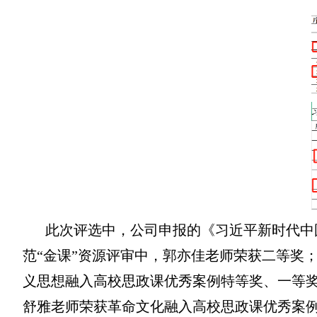
此次评选中，公司申报的《习近平新时代中国
范“金课”资源评审中，郭亦佳老师荣获二等奖
义思想融入高校思政课优秀案例特等奖、一等
舒雅老师荣获革命文化融入高校思政课优秀案